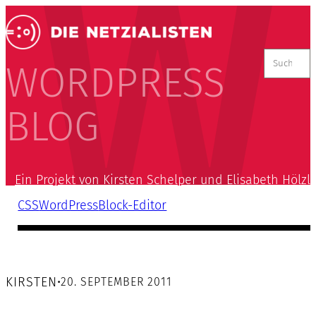
Suchen
nach:
WORDPRESS
BLOG
Ein Projekt von Kirsten Schelper und Elisabeth Hölzl
CSS
WordPress
Block-Editor
KIRSTEN
•
20. SEPTEMBER 2011