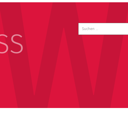
Suchen
nach:
SS