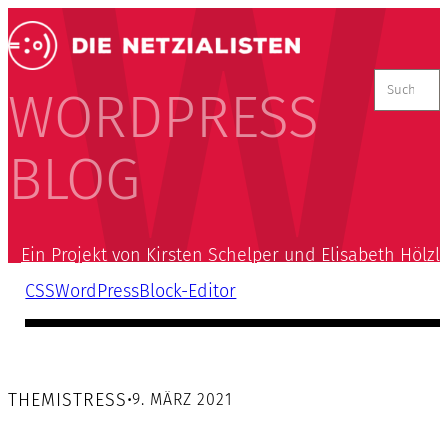
Suchen
nach:
WORDPRESS
BLOG
Ein Projekt von Kirsten Schelper und Elisabeth Hölzl
CSS
WordPress
Block-Editor
THEMISTRESS
•
9. MÄRZ 2021