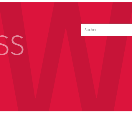
Suchen
nach:
SS