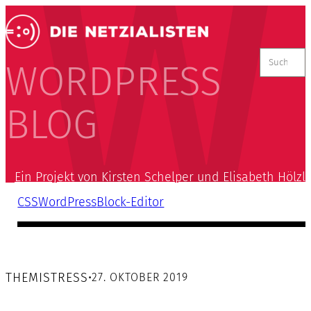
Suchen
nach:
WORDPRESS
BLOG
Ein Projekt von Kirsten Schelper und Elisabeth Hölzl
CSS
WordPress
Block-Editor
THEMISTRESS
•
27. OKTOBER 2019