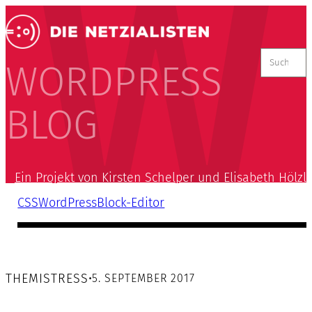
Suchen
nach:
WORDPRESS
BLOG
Ein Projekt von Kirsten Schelper und Elisabeth Hölzl
CSS
WordPress
Block-Editor
THEMISTRESS
•
5. SEPTEMBER 2017