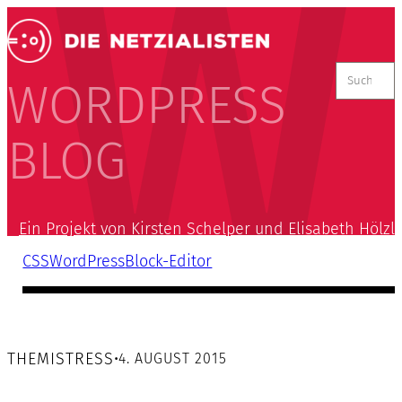
Suchen
nach:
WORDPRESS
BLOG
Ein Projekt von Kirsten Schelper und Elisabeth Hölzl
CSS
WordPress
Block-Editor
THEMISTRESS
•
4. AUGUST 2015