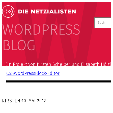
Suchen
nach:
WORDPRESS
BLOG
Ein Projekt von Kirsten Schelper und Elisabeth Hölzl
CSS
WordPress
Block-Editor
KIRSTEN
•
10. MAI 2012