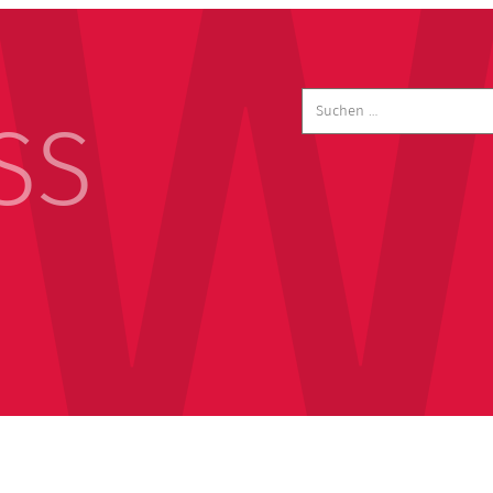
Suchen
nach:
SS