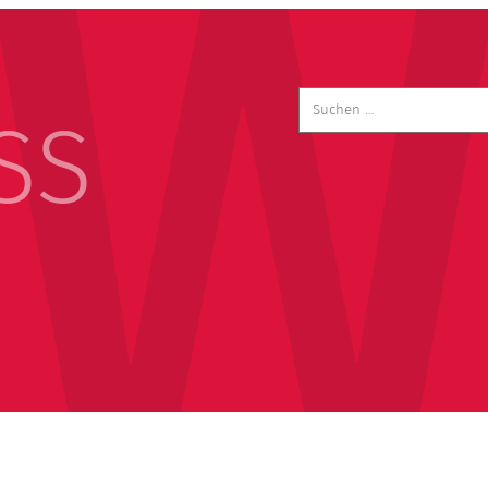
Suchen
nach:
SS