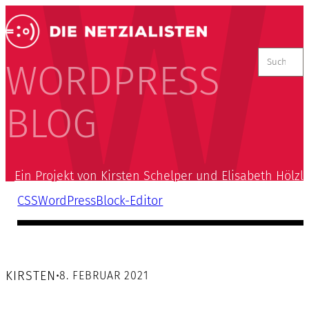
Suchen
nach:
WORDPRESS
BLOG
Ein Projekt von Kirsten Schelper und Elisabeth Hölzl
CSS
WordPress
Block-Editor
KIRSTEN
•
8. FEBRUAR 2021