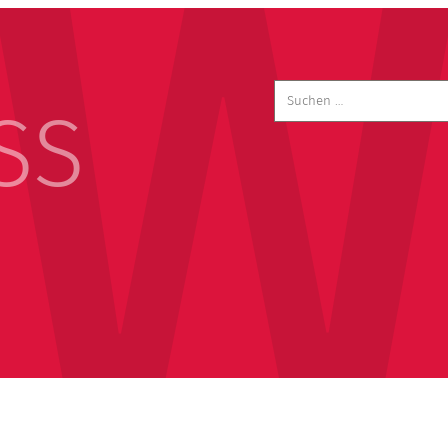
Suchen
nach:
SS