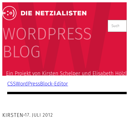
Suchen
nach:
WORDPRESS
BLOG
Ein Projekt von Kirsten Schelper und Elisabeth Hölzl
CSS
WordPress
Block-Editor
KIRSTEN
•
17. JULI 2012