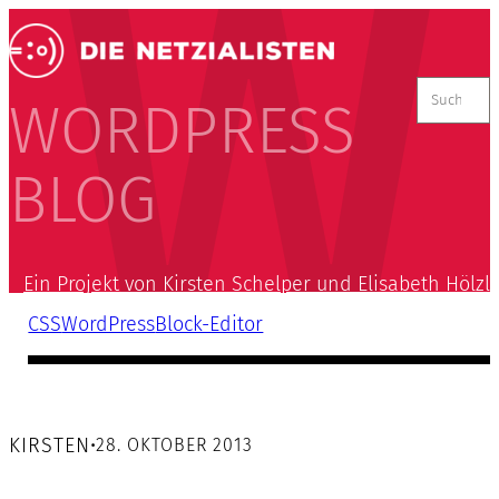
Suchen
nach:
WORDPRESS
BLOG
Ein Projekt von Kirsten Schelper und Elisabeth Hölzl
CSS
WordPress
Block-Editor
KIRSTEN
•
28. OKTOBER 2013