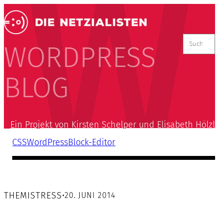
Suchen
nach:
WORDPRESS
BLOG
Ein Projekt von Kirsten Schelper und Elisabeth Hölzl
CSS
WordPress
Block-Editor
THEMISTRESS
•
20. JUNI 2014