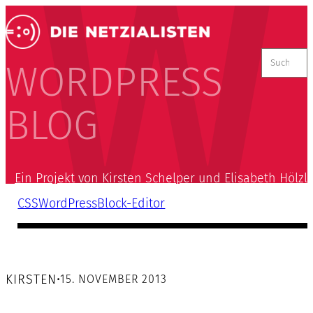
Suchen
nach:
WORDPRESS
BLOG
Ein Projekt von Kirsten Schelper und Elisabeth Hölzl
CSS
WordPress
Block-Editor
KIRSTEN
•
15. NOVEMBER 2013