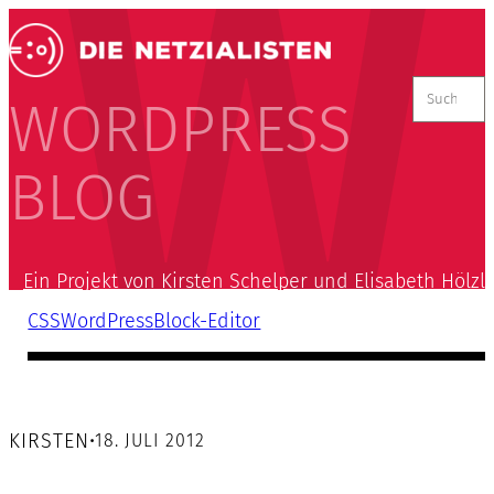
Suchen
nach:
WORDPRESS
BLOG
Ein Projekt von Kirsten Schelper und Elisabeth Hölzl
CSS
WordPress
Block-Editor
KIRSTEN
•
18. JULI 2012