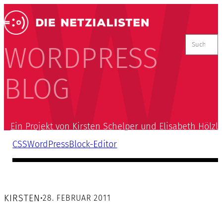
Suchen
nach:
WORDPRESS
BLOG
Ein Projekt von Kirsten Schelper und Elisabeth Hölzl
CSS
WordPress
Block-Editor
KIRSTEN
•
28. FEBRUAR 2011