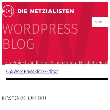
Suchen
nach:
WORDPRESS
BLOG
Ein Projekt von Kirsten Schelper und Elisabeth Hölzl
CSS
WordPress
Block-Editor
KIRSTEN
•
20. JUNI 2011