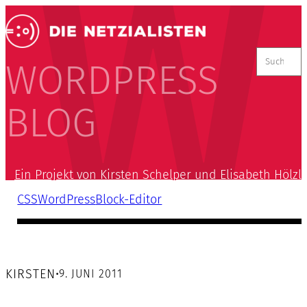
Suchen
nach:
WORDPRESS
BLOG
Ein Projekt von Kirsten Schelper und Elisabeth Hölzl
CSS
WordPress
Block-Editor
KIRSTEN
•
9. JUNI 2011