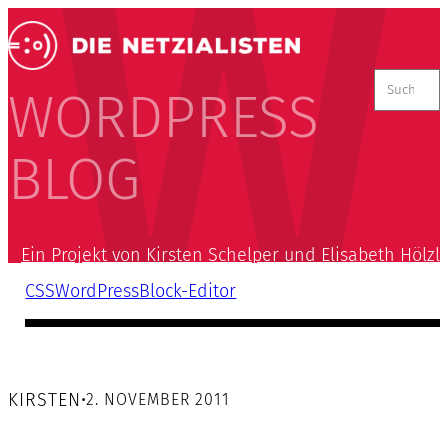
Suchen
nach:
WORDPRESS
BLOG
Ein Projekt von Kirsten Schelper und Elisabeth Hölzl
CSS
WordPress
Block-Editor
KIRSTEN
•
2. NOVEMBER 2011