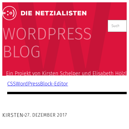
Suchen
nach:
WORDPRESS
BLOG
Ein Projekt von Kirsten Schelper und Elisabeth Hölzl
CSS
WordPress
Block-Editor
KIRSTEN
•
27. DEZEMBER 2017