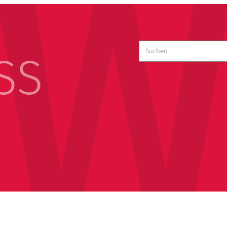
Suchen
nach:
SS