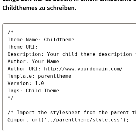
Childthemes zu schreiben.
/*   

Theme Name: Childtheme

Theme URI:

Description: Your child theme description t
Author: Your Name

Author URI: http://www.yourdomain.com/

Template: parenttheme

Version: 1.0

Tags: Child Theme

*/

/* Import the stylesheet from the parent th
@import url('../parenttheme/style.css');