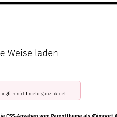
te Weise laden
omöglich nicht mehr ganz aktuell.
e die CSS-Angaben vom Parenttheme als @import 