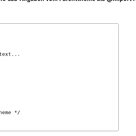
ext...

eme */
