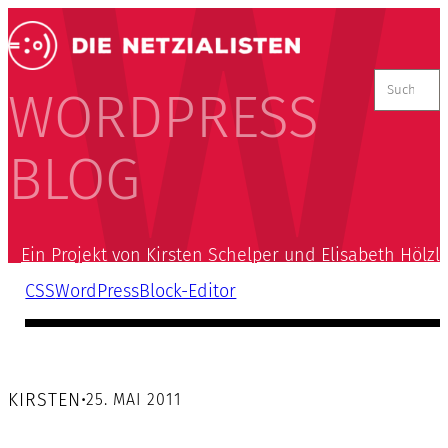
Suchen
nach:
WORDPRESS
BLOG
Ein Projekt von Kirsten Schelper und Elisabeth Hölzl
CSS
WordPress
Block-Editor
KIRSTEN
•
25. MAI 2011