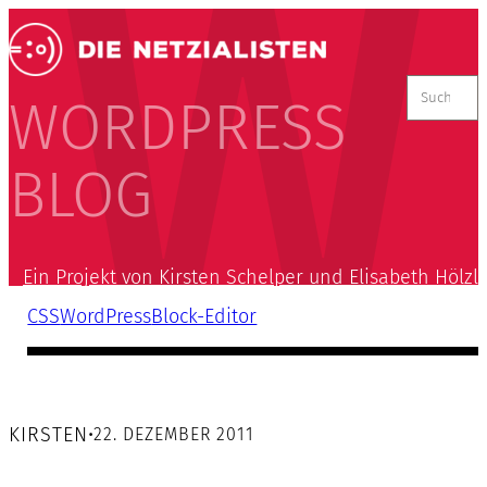
Suchen
nach:
WORDPRESS
BLOG
Ein Projekt von Kirsten Schelper und Elisabeth Hölzl
CSS
WordPress
Block-Editor
KIRSTEN
•
22. DEZEMBER 2011