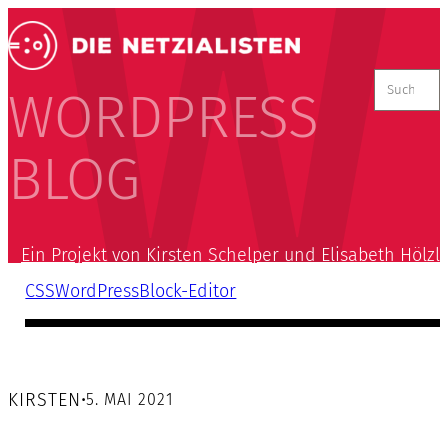
Suchen
nach:
WORDPRESS
BLOG
Ein Projekt von Kirsten Schelper und Elisabeth Hölzl
CSS
WordPress
Block-Editor
KIRSTEN
•
5. MAI 2021