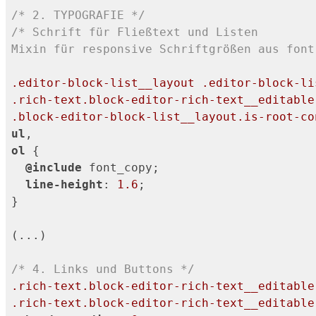
/* 2. TYPOGRAFIE */
/* Schrift für Fließtext und Listen

Mixin für responsive Schriftgrößen aus font
.editor-block-list__layout
.editor-block-li
.rich-text
.block-editor-rich-text__editable
.block-editor-block-list__layout
.is-root-co
ul
ol
 {

@include
 font_copy;

line-height
: 
1.6
;

}

(...)

/* 4. Links und Buttons */
.rich-text
.block-editor-rich-text__editable
.rich-text
.block-editor-rich-text__editable