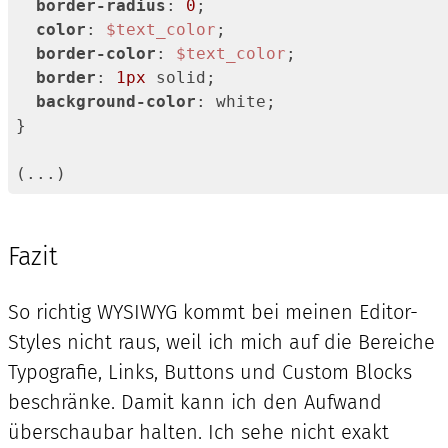
border-radius
: 
0
;

color
: 
$text_color
;

border-color
: 
$text_color
;

border
: 
1px
 solid;

background-color
: white;

}

(...)
Code-
Sprache:
SCSS
Fazit
(
scss
)
So richtig WYSIWYG kommt bei meinen Editor-
Styles nicht raus, weil ich mich auf die Bereiche
Typografie, Links, Buttons und Custom Blocks
beschränke. Damit kann ich den Aufwand
überschaubar halten. Ich sehe nicht exakt