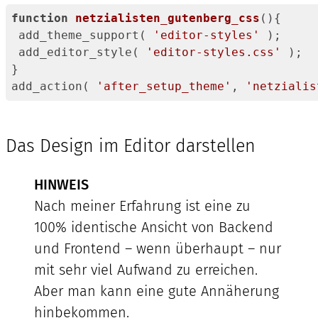
function
netzialisten_gutenberg_css
(
)
{   

 add_theme_support( 
'editor-styles'
 );   

 add_editor_style( 
'editor-styles.css'
 );   
}

add_action( 
'after_setup_theme'
, 
'netzialis
Code-
Sprache:
JavaScript
Das Design im Editor darstellen
(
javascript
)
HINWEIS
Nach meiner Erfahrung ist eine zu
100% identische Ansicht von Backend
und Frontend – wenn überhaupt – nur
mit sehr viel Aufwand zu erreichen.
Aber man kann eine gute Annäherung
hinbekommen.