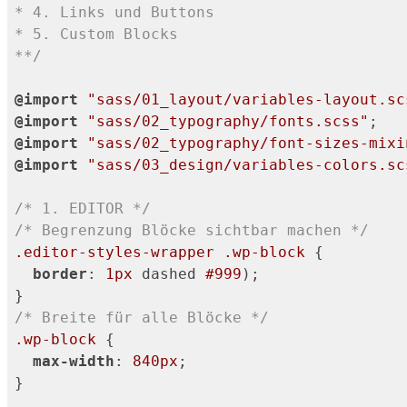
* 4. Links und Buttons

* 5. Custom Blocks

**/
@import
"sass/01_layout/variables-layout.sc
@import
"sass/02_typography/fonts.scss"
@import
"sass/02_typography/font-sizes-mixi
@import
"sass/03_design/variables-colors.sc
/* 1. EDITOR */
/* Begrenzung Blöcke sichtbar machen */
.editor-styles-wrapper
.wp-block
 {

border
: 
1px
 dashed 
#999
);

/* Breite für alle Blöcke */
.wp-block
 {

max-width
: 
840px
;

}
