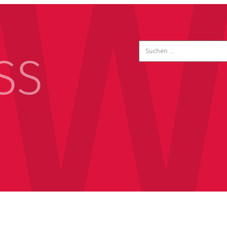
Suchen
nach:
SS