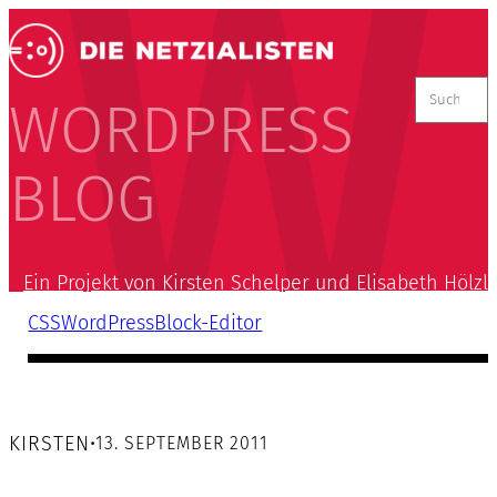
Suchen
nach:
WORDPRESS
BLOG
Ein Projekt von Kirsten Schelper und Elisabeth Hölzl
CSS
WordPress
Block-Editor
KIRSTEN
•
13. SEPTEMBER 2011