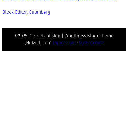
Block-Editor
, 
Gutenberg
©2025 Die Netzialisten | WordPress Block-Theme
„Netzialisten“
Impressum
·
Datenschutz