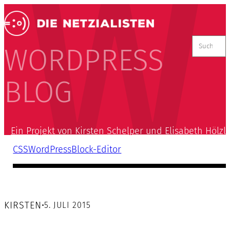
Suchen
nach:
WORDPRESS
BLOG
Ein Projekt von Kirsten Schelper und Elisabeth Hölzl
CSS
WordPress
Block-Editor
KIRSTEN
•
5. JULI 2015