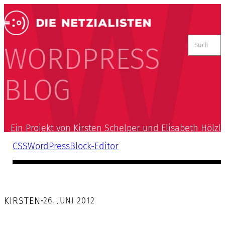
Suchen
nach:
WORDPRESS
BLOG
Ein Projekt von Kirsten Schelper und Elisabeth Hölzl
CSS
WordPress
Block-Editor
KIRSTEN
•
26. JUNI 2012