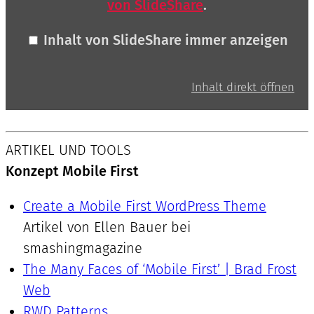
von SlideShare
.
Inhalt von SlideShare immer anzeigen
Inhalt direkt öffnen
ARTIKEL UND TOOLS
Konzept Mobile First
Create a Mobile First WordPress Theme
Artikel von Ellen Bauer bei
smashingmagazine
The Many Faces of ‘Mobile First’ | Brad Frost
Web
RWD Patterns