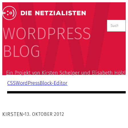
Suchen
nach:
WORDPRESS
BLOG
Ein Projekt von Kirsten Schelper und Elisabeth Hölzl
CSS
WordPress
Block-Editor
KIRSTEN
•
13. OKTOBER 2012