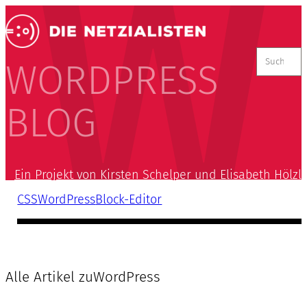
Suchen
nach:
WORDPRESS
BLOG
Ein Projekt von Kirsten Schelper und Elisabeth Hölzl
CSS
WordPress
Block-Editor
Alle Artikel zu
WordPress